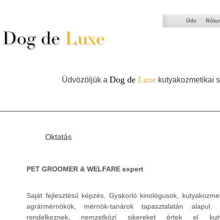
Üdv
Rólu
Dog de
Luxe
Üdvözöljük a
kutyakozmetikai s
Oktatás
PET GROOMER & WELFARE expert
Saját fejlesztésű képzés. Gyakorló kinológusok, kutyakozmet
agrármérnökök, mérnök-tanárok tapasztalatán alapul. 
rendelkeznek, nemzetközi sikereket értek el kutyate