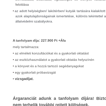
feloldása
•
az adott helyiségben/ lakótérben/ kutyák tartására kialakíto
azok alaptulajdonságainak ismertetése, különös tekintettel a
állatvédelmi szabályokra.
A tanfolyam díja: 227.900 Ft +Áfa
mely tartalmazza:
•
az elméleti konzultációkat és a gyakorlati oktatást
•
az eszközhasználatot a gyakorlati oktatás helyszínén
•
a könyvet és a hozzá tartozó segédanyagokat
•
egy gyakorlati próbavizsgát
vizsgadíjat.
•
Árgaranciát adunk a tanfolyam díjára! Bizto
nem terhelik további rejtett költségek.