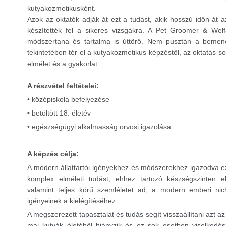
kutyakozmetikusként.
Azok az oktatók adják át ezt a tudást, akik hosszú időn át 
készítették fel a sikeres vizsgákra. A Pet Groomer & Welf
módszertana és tartalma is úttörő. Nem pusztán a bemene
tekintetében tér el a kutyakozmetikus képzéstől, az oktatás 
elmélet és a gyakorlat.
A részvétel feltételei:
•
középiskola befelyezése
•
betöltött 18. életév
•
egészségügyi alkalmasság orvosi igazolása
A képzés célja:
A modern állattartói igényekhez és módszerekhez igazodva ez
komplex elméleti tudást, ehhez tartozó készségszinten els
valamint teljes körű szemléletet ad, a modern emberi nich
igényeinek a kielégítéséhez.
A megszerezett tapasztalat és tudás segít visszaállítani azt a
mai kutyák életéből hiányzik és ez sok esetben viselkedés