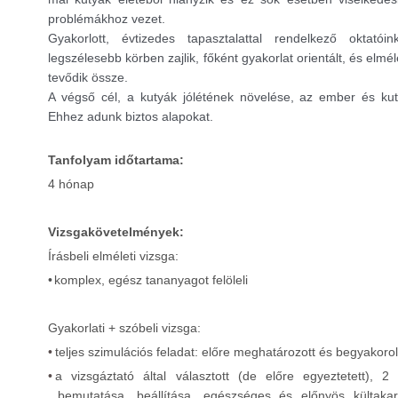
problémákhoz vezet.
Gyakorlott, évtizedes tapasztalattal rendelkező oktat
legszélesebb körben zajlik, főként gyakorlat orientált, és elmé
tevődik össze.
A végső cél, a kutyák jólétének növelése, az ember és kutya
Ehhez adunk biztos alapokat.
Tanfolyam időtartama:
4 hónap
Vizsgakövetelmények:
Írásbeli elméleti vizsga:
•
komplex, egész tananyagot felöleli
Gyakorlati + szóbeli vizsga:
•
teljes szimulációs feladat:
előre meghatározott és begyakorol
•
a vizsgáztató által választott (de előre egyeztetett), 2
bemutatása, beállítása,
egészséges és előnyös kültakar